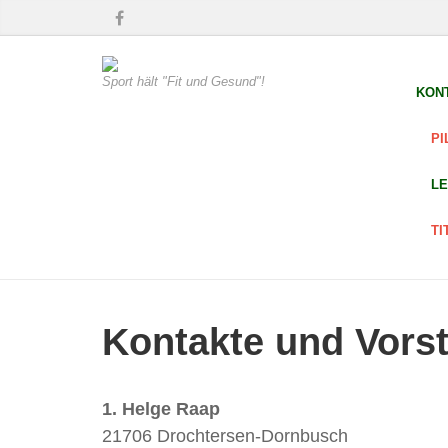
Sport hält "Fit und Gesund"!
KON
PI
LE
TI
Kontakte und Vors
1. Helge Raap
21706 Drochtersen-Dornbusch