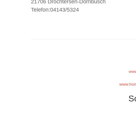
21706 Drochtersen-Dornbusch
Telefon:04143/5324
www
www.hom
S