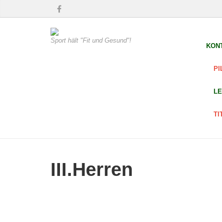
Sport hält "Fit und Gesund"!
KON
PI
LE
TI
III.Herren