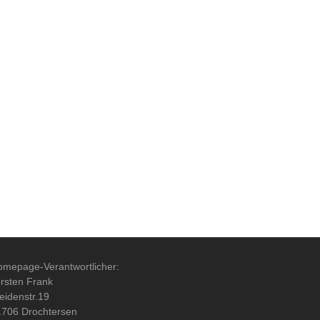
mepage-Verantwortlicher:
rsten Frank
idenstr.19
1706 Drochtersen