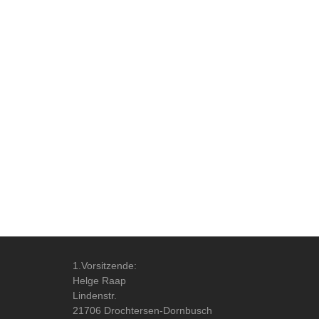
1.Vorsitzende:
Helge Raap
Lindenstr.
21706 Drochtersen-Dornbusch